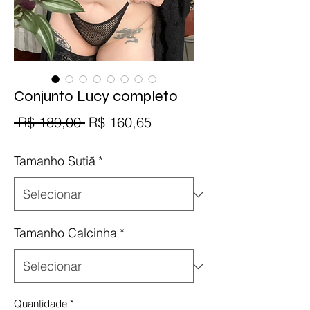
Conjunto Lucy completo
Preço
Preço
 R$ 189,00 
R$ 160,65
normal
promocional
Tamanho Sutiã
*
Tamanho Calcinha
*
Quantidade
*