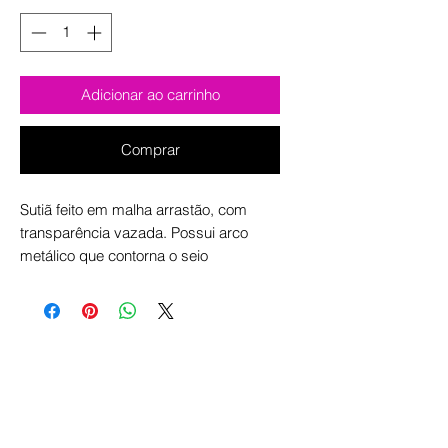
Adicionar ao carrinho
Comprar
Sutiã feito em malha arrastão, com
transparência vazada. Possui arco
metálico que contorna o seio
valorizando o decote. As laterais e
costas são em elásticos com
regulagem para melhor adaptação ao
corpo. O fechamento das alças é estilo
frente única, com fecho metálico atrás
do pescoço.
Conjunto contém 01 sutiã e 01 calcinha.