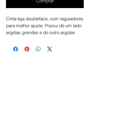
Comprar
Cinta-liga doubleface, com reguladores
para melhor ajuste. Possui de um lado
argolas grandes e do outro argolas
menores.
DISPONIBILIDADE:
Pode variar de
acordo com a agenda do ateliê. Confira
atualizado na linha de
destaque/faixa do produto, localizada
acima da foto, a informação de prazo.