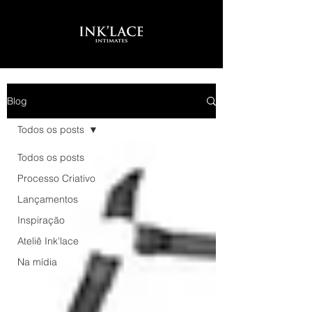
Blog
Todos os posts
Todos os posts
Processo Criativo
Lançamentos
Inspiração
Ateliê Ink'lace
Na mídia