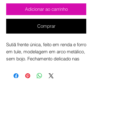
Adicionar ao carrinho
Comprar
Sutiã frente única, feito em renda e forro
em tule, modelagem em arco metálico,
sem bojo. Fechamento delicado nas
costas e no pescoço, com reguladores
para ajuste e conforto.
O modelo na cor preta está com a
renda geométrica esgotada, portanto
passamos a disponibilizar em padrão
floral igual ao vermelho e branco.
DISPONIBILIDADE: Pode variar de
acordo com a agenda do ateliê. Confira
atualizado na linha de destaque/faixa
do produto, localizada acima da foto, a